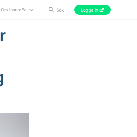
Sök
Om InsureEd
Logga in
r
g