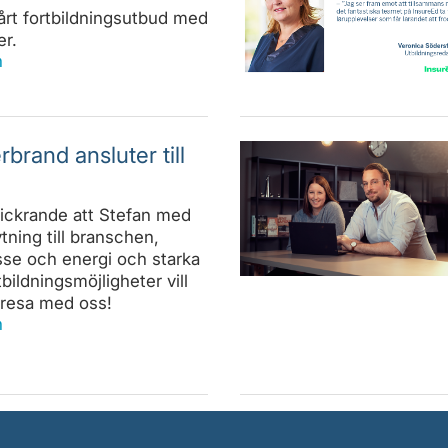
vårt fortbildningsutbud med
er.
n
brand ansluter till
smickrande att Stefan med
tning till branschen,
sse och energi och starka
tbildningsmöjligheter vill
 resa med oss!
n