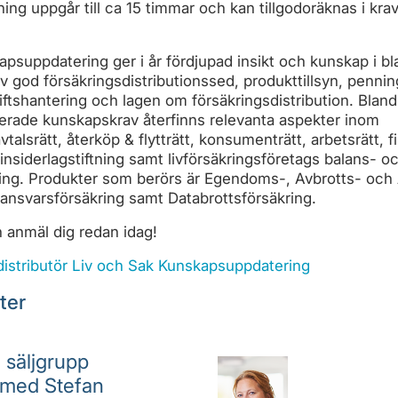
ning uppgår till ca 15 timmar och kan tillgodoräknas i kra
apsuppdatering ger i år fördjupad insikt och kunskap i b
v god försäkringsdistributionssed, produkttillsyn, pennin
ftshantering och lagen om försäkringsdistribution. Bland
terade kunskapskrav återfinns relevanta aspekter inom
vtalsrätt, återköp & flytträtt, konsumenträtt, arbetsrätt, f
insiderlagstiftning samt livförsäkringsföretags balans- o
ning. Produkter som berörs är Egendoms-, Avbrotts- och
ansvarsförsäkring samt Databrottsförsäkring.
 anmäl dig redan idag!
distributör Liv och Sak Kunskapsuppdatering
ter
 säljgrupp
 med Stefan