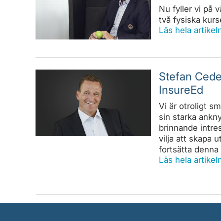
Nu fyller vi på 
två fysiska kurs
Läs hela artikel
Stefan Ceder
InsureEd
Vi är otroligt 
sin starka ankny
brinnande intre
vilja att skapa u
fortsätta denna
Läs hela artikel