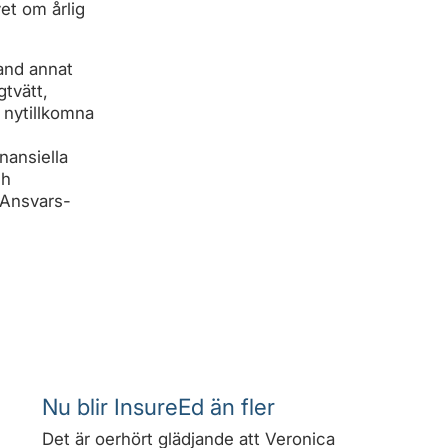
vet om årlig
land annat
gtvätt,
 nytillkomna
inansiella
ch
 Ansvars-
Nu blir InsureEd än fler
Det är oerhört glädjande att Veronica