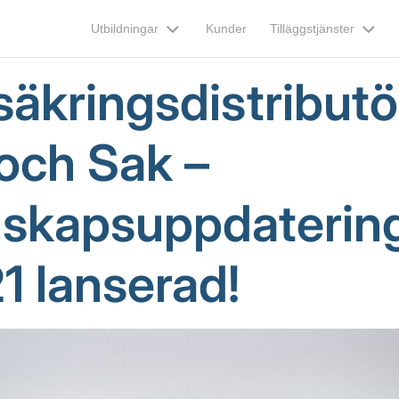
Utbildningar
Kunder
Tilläggstjänster
säkringsdistributö
 och Sak –
skapsuppdaterin
1 lanserad!