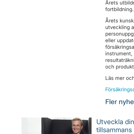
Årets utbild
fortbildning.
Årets kunsk
utveckling a
personuppgi
eller uppda
försäkringsa
instrument, 
resultaträk
och produkt
Läs mer och
Försäkrings
Fler nyhe
Utveckla din
tillsammans