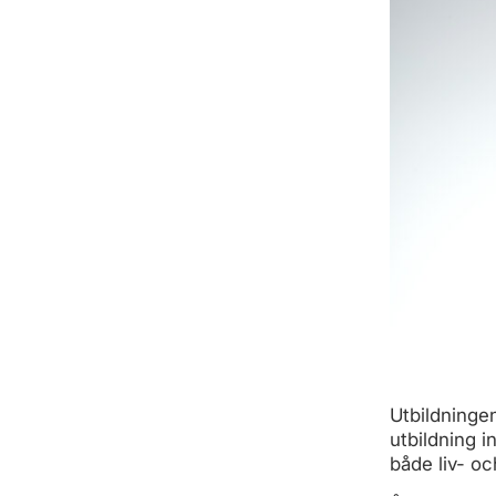
Utbildningen
utbildning i
både liv- o