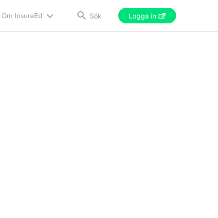
Sök
Om InsureEd
Logga in