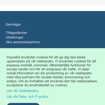
Genvägar
Tilläggstjänster
Utbildningar
Våra samarbetspartners
Om InsureEd
InsureEd använder cookies för att ge dig den bästa
Cookies
upplevelsen på vår webbplats. Vi använder cookies för att
Dataskydds- och IT-policy
anpassa innehåll, annonser, tillhandahålla funktioner för
Allmänna avtalsvillkor
sociala medier och för att analysera vår trafik. Vi delar
också information om din användning av vår webbplats
Kontakt
med våra partners för sociala medier, annonsering och
analys. Om du fortsätter att använda den här webbplatsen,
c/o United Spaces Olof Palmes gata 11, 111 37 Stockholm
accepterar du användandet av cookies.
info@insureed.se
Läs vår Cookiepolicy
Läs vår Data- och IT-policy