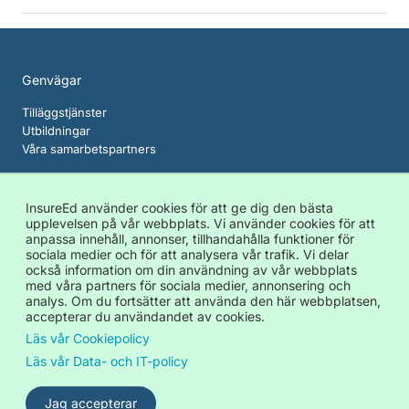
Genvägar
Tilläggstjänster
Utbildningar
Våra samarbetspartners
Om InsureEd
InsureEd använder cookies för att ge dig den bästa
Cookies
upplevelsen på vår webbplats. Vi använder cookies för att
Dataskydds- och IT-policy
anpassa innehåll, annonser, tillhandahålla funktioner för
Allmänna avtalsvillkor
sociala medier och för att analysera vår trafik. Vi delar
också information om din användning av vår webbplats
Kontakt
med våra partners för sociala medier, annonsering och
analys. Om du fortsätter att använda den här webbplatsen,
c/o United Spaces Olof Palmes gata 11, 111 37 Stockholm
accepterar du användandet av cookies.
info@insureed.se
Läs vår Cookiepolicy
Läs vår Data- och IT-policy
Jag accepterar