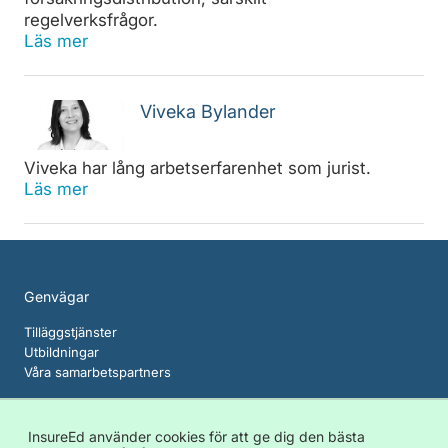
regelverksfrågor.
Läs mer
Viveka Bylander
Viveka har lång arbetserfarenhet som jurist.
Läs mer
Genvägar
Tilläggstjänster
Utbildningar
Våra samarbetspartners
Om InsureEd
InsureEd använder cookies för att ge dig den bästa
Cookies